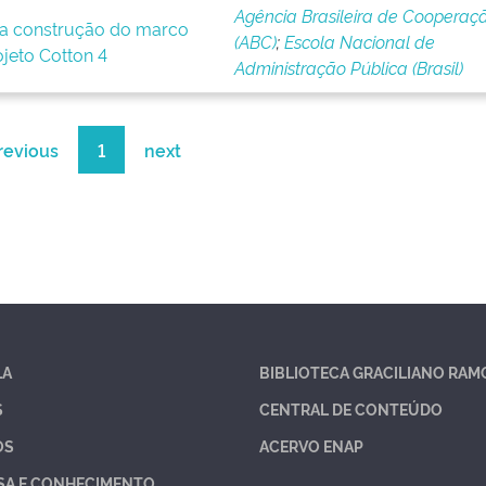
Agência Brasileira de Cooperaç
a construção do marco
(ABC)
;
Escola Nacional de
ojeto Cotton 4
Administração Pública (Brasil)
revious
1
next
LA
BIBLIOTECA GRACILIANO RAM
S
CENTRAL DE CONTEÚDO
OS
ACERVO ENAP
SA E CONHECIMENTO