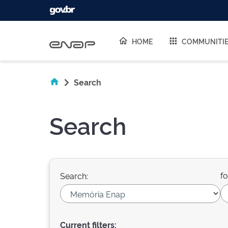
Skip navigation
HOME
COMMUNITI
Search
Search
fo
Search:
Current filters: