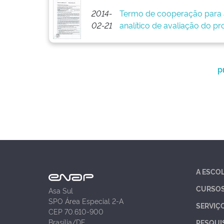
2014-
Termo de cooperação para 
02-21
analítico de avaliação do pr
p
A ESCO
CURSO
Asa Sul
SPO Área Especial 2-A
SERVIÇ
CEP 70.610-900
Brasília/DF
PESQUI