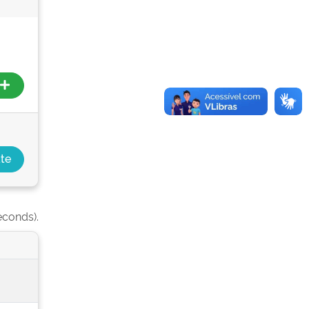
econds).