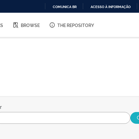
COMUNICA BR
ACESSO À INFORMAÇÃO
IR
PARA
ES
BROWSE
THE REPOSITORY
O
CONTEÚDO
r