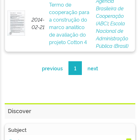
Agência
Termo de
Brasileira de
cooperação para
Cooperação
2014-
a construção do
(ABC)
;
Escola
02-21
marco analítico
Nacional de
de avaliação do
Administração
projeto Cotton 4
Pública (Brasil)
previous
1
next
Discover
Subject