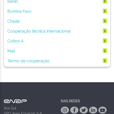
Benin
1
Burkina Faso
1
Chade
1
Cooperação técnica internacional
1
Cotton 4
1
Mali
1
Termo de cooperação
1
NAS REDES
Asa Sul
SPO Área Especial 2-A