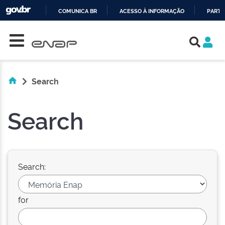
COMUNICA BR
ACESSO À INFORMAÇÃO
PARTI
Skip navigation
IR
PARA
O
CONTEÚDO
Search
Search
Search:
for