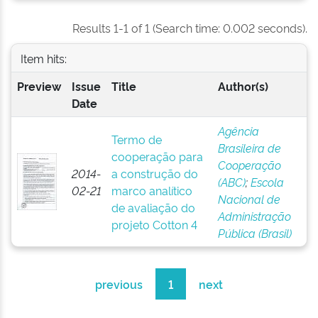
Results 1-1 of 1 (Search time: 0.002 seconds).
Item hits:
Preview
Issue
Title
Author(s)
Date
Agência
Termo de
Brasileira de
cooperação para
Cooperação
2014-
a construção do
(ABC)
;
Escola
02-21
marco analítico
Nacional de
de avaliação do
Administração
projeto Cotton 4
Pública (Brasil)
previous
1
next