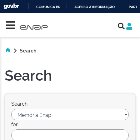
COMUNICA BR
ACESSO À INFORMAÇÃO
PARTI
Skip navigation
IR
PARA
O
CONTEÚDO
Search
Search
Search:
for