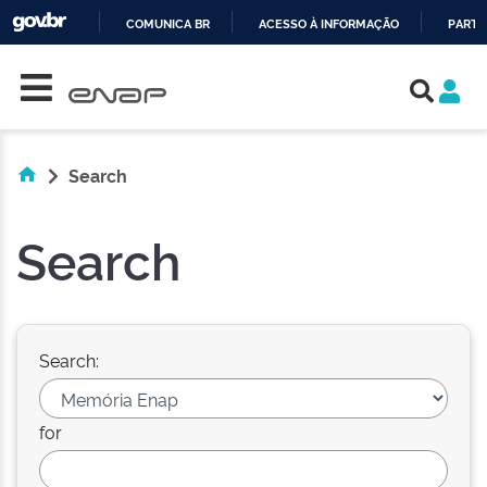
COMUNICA BR
ACESSO À INFORMAÇÃO
PARTI
Skip navigation
IR
PARA
O
CONTEÚDO
Search
Search
Search:
for