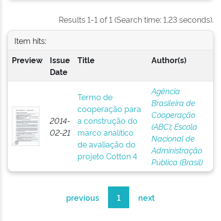
Results 1-1 of 1 (Search time: 1.23 seconds).
Item hits:
Preview
Issue
Title
Author(s)
Date
Agência
Termo de
Brasileira de
cooperação para
Cooperação
2014-
a construção do
(ABC)
;
Escola
02-21
marco analítico
Nacional de
de avaliação do
Administração
projeto Cotton 4
Pública (Brasil)
previous
1
next