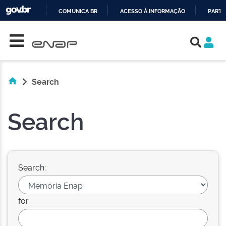
COMUNICA BR
ACESSO À INFORMAÇÃO
PARTI
Skip navigation
IR
PARA
O
CONTEÚDO
Search
Search
Search:
for