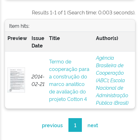
Results 1-1 of 1 (Search time: 0.003 seconds).
Item hits:
Preview
Issue
Title
Author(s)
Date
Agência
Termo de
Brasileira de
cooperação para
Cooperação
2014-
a construção do
(ABC)
;
Escola
02-21
marco analítico
Nacional de
de avaliação do
Administração
projeto Cotton 4
Pública (Brasil)
previous
1
next