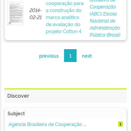
cooperação para
Cooperação
2014-
a construção do
(ABC)
;
Escola
02-21
marco analítico
Nacional de
de avaliação do
Administração
projeto Cotton 4
Pública (Brasil)
previous
1
next
Discover
Subject
Agência Brasileira de Cooperação ...
1