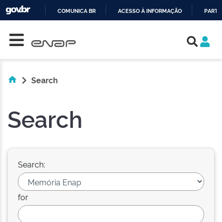
COMUNICA BR
ACESSO À INFORMAÇÃO
PARTI
Skip navigation
IR
PARA
O
CONTEÚDO
Search
Search
Search:
for