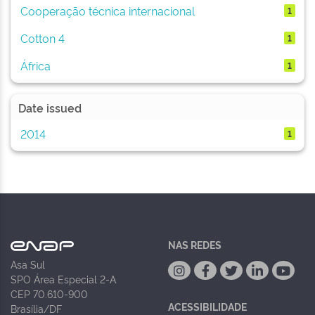
Cooperação técnica internacional
1
Cotton 4
1
África
1
Date issued
2014
1
NAS REDES
Asa Sul
SPO Área Especial 2-A
CEP 70.610-900
ACESSIBILIDADE
Brasília/DF