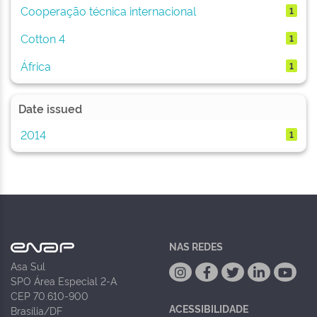
Cooperação técnica internacional
1
Cotton 4
1
África
1
Date issued
2014
1
NAS REDES
Asa Sul
SPO Área Especial 2-A
CEP 70.610-900
ACESSIBILIDADE
Brasília/DF