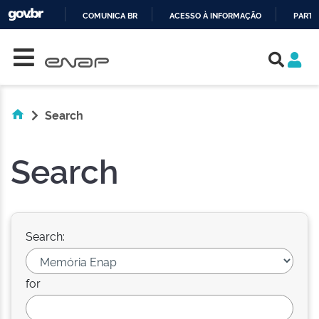
COMUNICA BR
ACESSO À INFORMAÇÃO
PARTI
Skip navigation
IR
PARA
O
CONTEÚDO
Search
Search
Search:
for