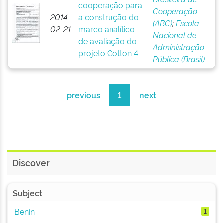
cooperação para
Cooperação
2014-
a construção do
(ABC)
;
Escola
02-21
marco analítico
Nacional de
de avaliação do
Administração
projeto Cotton 4
Pública (Brasil)
previous
1
next
Discover
Subject
Benin
1