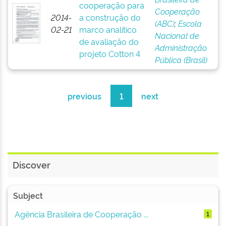
cooperação para
Cooperação
2014-
a construção do
(ABC)
;
Escola
02-21
marco analítico
Nacional de
de avaliação do
Administração
projeto Cotton 4
Pública (Brasil)
previous
1
next
Discover
Subject
Agência Brasileira de Cooperação ...
1