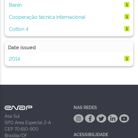
Benin
1
Cooperação técnica internacional
1
Cotton 4
1
Date issued
2014
1
NAS REDES
Asa Sul
SPO Área Especial 2-A
CEP 70.610-900
ACESSIBILIDADE
Brasília/DF