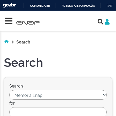
COMUNICA BR
ACESSO À INFORMAÇÃO
PARTI
Skip navigation
IR
PARA
O
CONTEÚDO
Search
Search
Search:
for