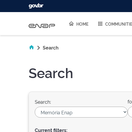
Skip navigation
HOME
COMMUNITI
Search
Search
fo
Search:
Current filters: