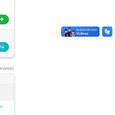
econds).
ão