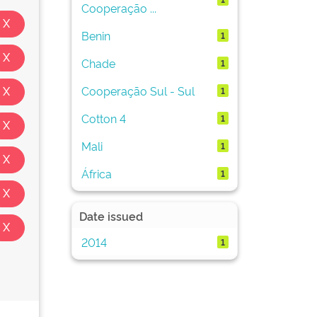
Cooperação ...
Benin
1
Chade
1
Cooperação Sul - Sul
1
Cotton 4
1
Mali
1
África
1
Date issued
2014
1