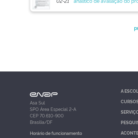
02-21
analítico de avaliação do pr
p
A ESCO
CURSO
Asa Sul
SPO Área Especial 2-A
SERVIÇ
CEP 70.610-900
Brasília/DF
PESQUI
ACONT
Horário de funcionamento