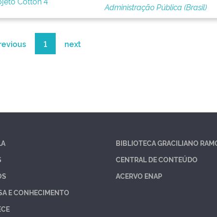
ojeto Cotton 4
Administração Pública (Brasil)
revious
1
next
LA
BIBLIOTECA GRACILIANO RAM
S
CENTRAL DE CONTEÚDO
OS
ACERVO ENAP
SA E CONHECIMENTO
ECE