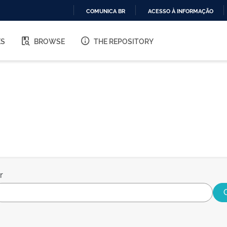
COMUNICA BR
ACESSO À INFORMAÇÃO
IR
PARA
ES
BROWSE
THE REPOSITORY
O
CONTEÚDO
r