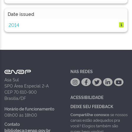
Date issued
2014
1
NAS REDES
Asa Sul
SPO Área Especial 2-A
CEP 70.610-900
ACESSIBILIDADE
Brasília/DF
DEIXE SEU FEEDBACK
Horário de funcionamento
Compartilhe conosco
se nossos
08h00 às 18h00
canais estão adequados pra
Contato
você? Elogios também são
biblioteca@enap.gov.br
super bem vindos!