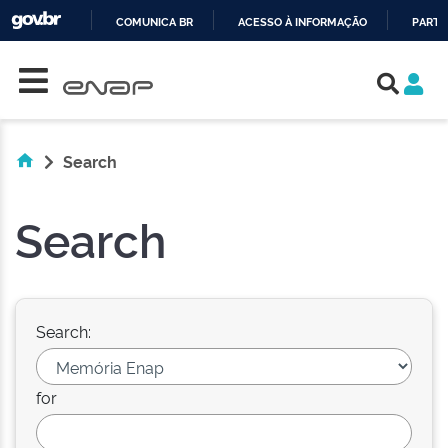
COMUNICA BR
ACESSO À INFORMAÇÃO
PARTI
Skip navigation
IR
PARA
O
CONTEÚDO
Search
Search
Search:
for