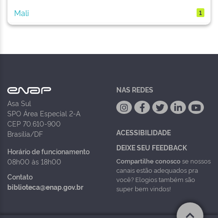
Mali
1
NAS REDES
Asa Sul
SPO Área Especial 2-A
CEP 70.610-900
ACESSIBILIDADE
Brasília/DF
DEIXE SEU FEEDBACK
Horário de funcionamento
Compartilhe conosco
se nossos
08h00 às 18h00
canais estão adequados pra
Contato
você? Elogios também são
biblioteca@enap.gov.br
super bem vindos!