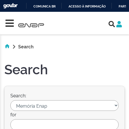
COMUNICA BR
ACESSO À INFORMAÇÃO
PARTI
Skip navigation
IR
PARA
O
CONTEÚDO
Search
Search
Search:
for