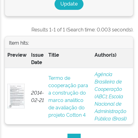
Results 1-1 of 1 (Search time: 0.003 seconds).
Item hits:
Preview
Issue
Title
Author(s)
Date
Agência
Termo de
Brasileira de
cooperação para
Cooperação
2014-
a construção do
(ABC)
;
Escola
02-21
marco analítico
Nacional de
de avaliação do
Administração
projeto Cotton 4
Pública (Brasil)