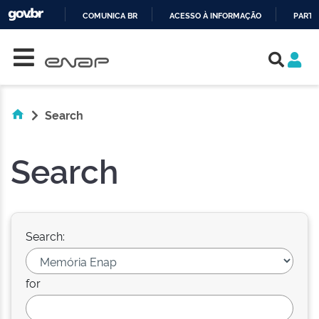
COMUNICA BR
ACESSO À INFORMAÇÃO
PARTI
Skip navigation
IR
PARA
O
CONTEÚDO
Search
Search
Search:
for