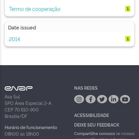
Termo de cooperação
1
Date issued
2014
1
NAS REDES
Asa Sul
SPO Área Especial 2-A
CEP 70.610-900
ACESSIBILIDADE
Brasília/DF
DEIXE SEU FEEDBACK
Horário de funcionamento
Compartilhe conosco
se nossos
08h00 às 18h00
canais estão adequados pra