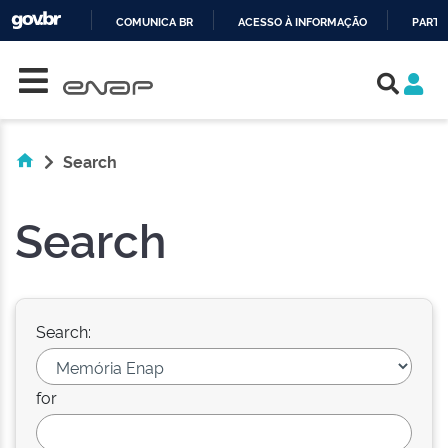
COMUNICA BR
ACESSO À INFORMAÇÃO
PARTI
Skip navigation
IR
PARA
O
CONTEÚDO
Search
Search
Search:
for