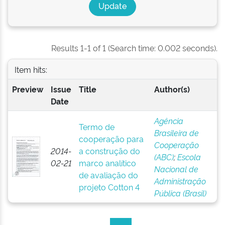
Results 1-1 of 1 (Search time: 0.002 seconds).
Item hits:
Preview
Issue
Title
Author(s)
Date
Agência
Termo de
Brasileira de
cooperação para
Cooperação
2014-
a construção do
(ABC)
;
Escola
02-21
marco analítico
Nacional de
de avaliação do
Administração
projeto Cotton 4
Pública (Brasil)