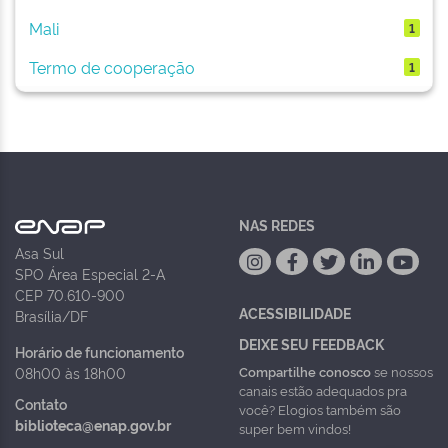
Mali
1
Termo de cooperação
1
NAS REDES
Asa Sul
SPO Área Especial 2-A
CEP 70.610-900
ACESSIBILIDADE
Brasília/DF
DEIXE SEU FEEDBACK
Horário de funcionamento
Compartilhe conosco
se nossos
08h00 às 18h00
canais estão adequados pra
Contato
você? Elogios também são
biblioteca@enap.gov.br
super bem vindos!