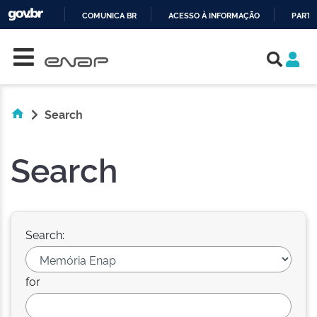
COMUNICA BR
ACESSO À INFORMAÇÃO
PARTI
Skip navigation
IR
PARA
O
CONTEÚDO
Search
Search
Search:
for