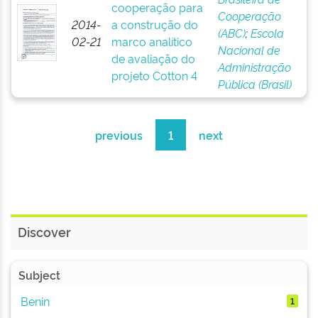
cooperação para
Cooperação
2014-
a construção do
(ABC)
;
Escola
02-21
marco analítico
Nacional de
de avaliação do
Administração
projeto Cotton 4
Pública (Brasil)
previous
1
next
Discover
Subject
Benin
1