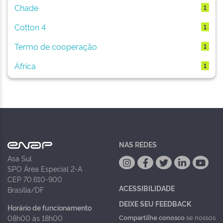
Chade
1
Cotton 4
1
Termo de cooperação
1
África
1
NAS REDES
Asa Sul
SPO Área Especial 2-A
CEP 70.610-900
ACESSIBILIDADE
Brasília/DF
DEIXE SEU FEEDBACK
Horário de funcionamento
Compartilhe conosco
se nossos
08h00 às 18h00