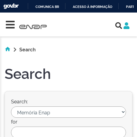
COMUNICA BR
ACESSO À INFORMAÇÃO
PARTI
Skip navigation
IR
PARA
O
CONTEÚDO
Search
Search
Search:
for