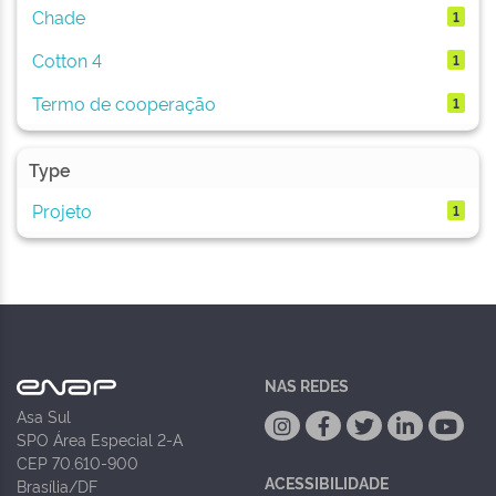
Chade
1
Cotton 4
1
Termo de cooperação
1
Type
Projeto
1
NAS REDES
Asa Sul
SPO Área Especial 2-A
CEP 70.610-900
ACESSIBILIDADE
Brasília/DF