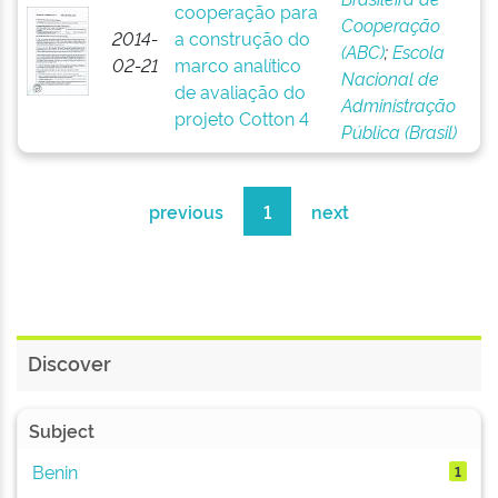
cooperação para
Cooperação
2014-
a construção do
(ABC)
;
Escola
02-21
marco analítico
Nacional de
de avaliação do
Administração
projeto Cotton 4
Pública (Brasil)
previous
1
next
Discover
Subject
Benin
1