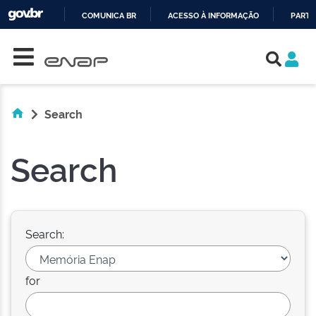
COMUNICA BR
ACESSO À INFORMAÇÃO
PARTI
Skip navigation
IR
PARA
O
CONTEÚDO
Search
Search
Search:
for