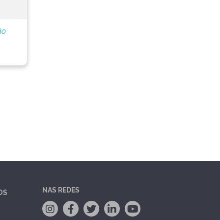
ão
NAS REDES
OS