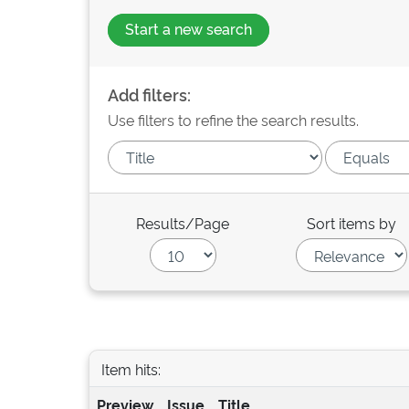
Start a new search
Add filters:
Use filters to refine the search results.
Results/Page
Sort items by
Item hits:
Preview
Issue
Title