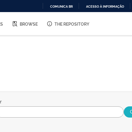
COMUNICA BR
ACESSO À INFORMAÇÃO
IR
PARA
ES
BROWSE
THE REPOSITORY
O
CONTEÚDO
r