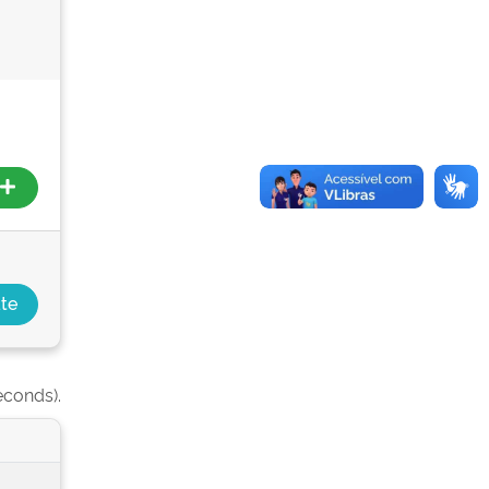
econds).