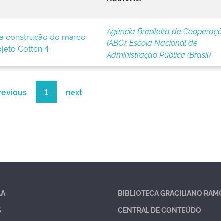
Agência Brasileira de Cooperaç
a construção do marco
(ABC)
;
Escola Nacional de
ojeto Cotton 4
Administração Pública (Brasil)
revious
1
next
LA
BIBLIOTECA GRACILIANO RAM
S
CENTRAL DE CONTEÚDO