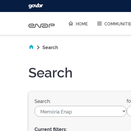
Skip navigation
HOME
COMMUNITI
Search
Search
fo
Search:
Current filters: