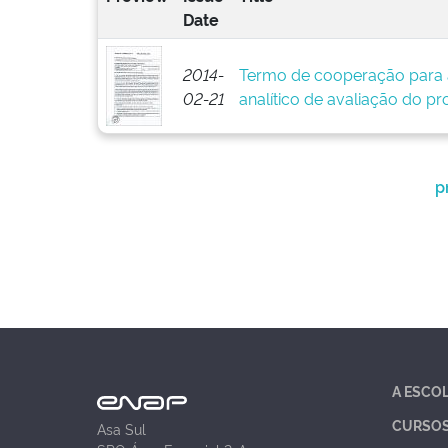
Date
2014-
Termo de cooperação para 
02-21
analítico de avaliação do pr
p
A ESCO
CURSO
Asa Sul