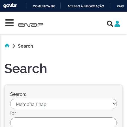
COMUNICA BR
ACESSO À INFORMAÇÃO
PARTI
Skip navigation
IR
PARA
O
CONTEÚDO
Search
Search
Search:
for