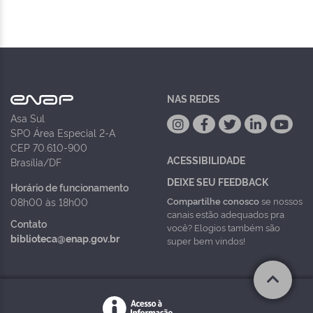
NAS REDES
Asa Sul
SPO Área Especial 2-A
CEP 70.610-900
ACESSIBILIDADE
Brasília/DF
DEIXE SEU FEEDBACK
Horário de funcionamento
Compartilhe conosco
se nossos
08h00 às 18h00
canais estão adequados pra
Contato
você? Elogios também são
biblioteca@enap.gov.br
super bem vindos!