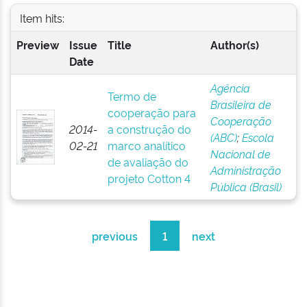
Item hits:
Preview
Issue
Title
Author(s)
Date
Agência
Termo de
Brasileira de
cooperação para
Cooperação
2014-
a construção do
(ABC)
;
Escola
02-21
marco analítico
Nacional de
de avaliação do
Administração
projeto Cotton 4
Pública (Brasil)
previous
1
next