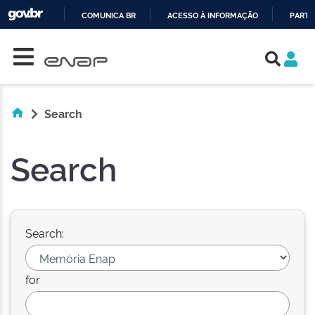
COMUNICA BR
ACESSO À INFORMAÇÃO
PARTI
Skip navigation
IR
PARA
O
CONTEÚDO
Search
Search
Search:
for