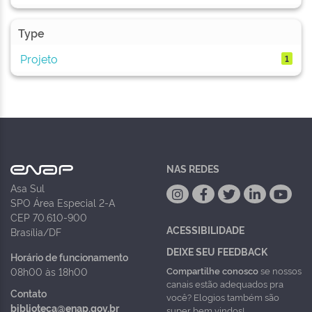
Type
Projeto
1
NAS REDES
Asa Sul
SPO Área Especial 2-A
CEP 70.610-900
ACESSIBILIDADE
Brasília/DF
DEIXE SEU FEEDBACK
Horário de funcionamento
Compartilhe conosco
se nossos
08h00 às 18h00
canais estão adequados pra
Contato
você? Elogios também são
biblioteca@enap.gov.br
super bem vindos!