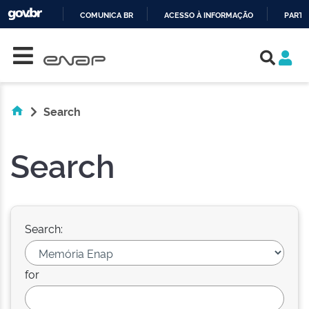
COMUNICA BR
ACESSO À INFORMAÇÃO
PARTI
Skip navigation
IR
PARA
O
CONTEÚDO
Search
Search
Search:
for