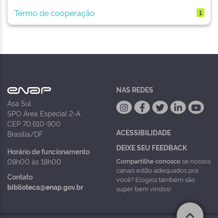
Termo de cooperação
1
NAS REDES
Asa Sul
SPO Área Especial 2-A
CEP 70.610-900
ACESSIBILIDADE
Brasília/DF
DEIXE SEU FEEDBACK
Horário de funcionamento
Compartilhe conosco
se nossos
08h00 às 18h00
canais estão adequados pra
Contato
você? Elogios também são
biblioteca@enap.gov.br
super bem vindos!