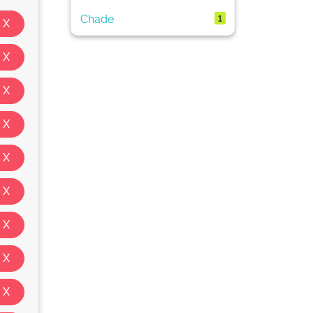
Chade
1