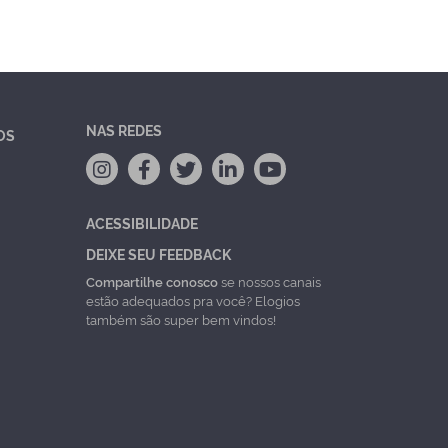
NAS REDES
OS
ACESSIBILIDADE
DEIXE SEU FEEDBACK
Compartilhe conosco
se nossos canais
estão adequados pra você? Elogios
também são super bem vindos!