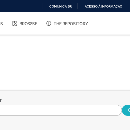
COMUNICA BR
ACESSO À INFORMAÇÃO
IR
PARA
ES
BROWSE
THE REPOSITORY
O
CONTEÚDO
r