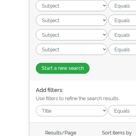
Start a new search
Add filters:
Use filters to refine the search results.
Results/Page
Sort items by