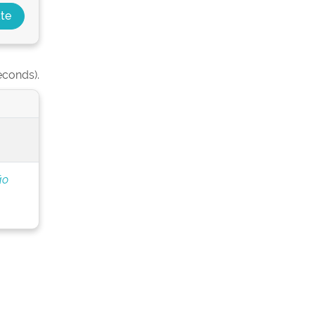
econds).
ão