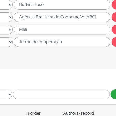
In order
Authors/record