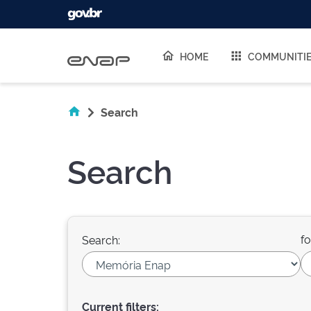
Skip navigation
HOME
COMMUNITI
Search
Search
fo
Search:
Current filters: