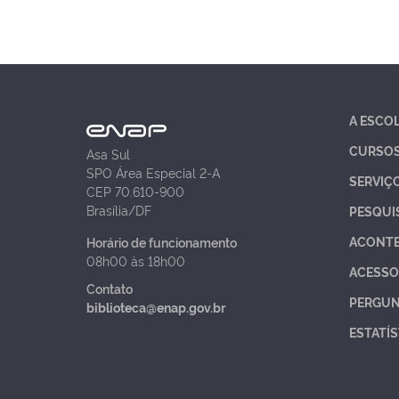
A ESCO
CURSO
Asa Sul
SPO Área Especial 2-A
SERVIÇ
CEP 70.610-900
Brasília/DF
PESQUI
ACONT
Horário de funcionamento
08h00 às 18h00
ACESSO
Contato
PERGUN
biblioteca@enap.gov.br
ESTATÍS