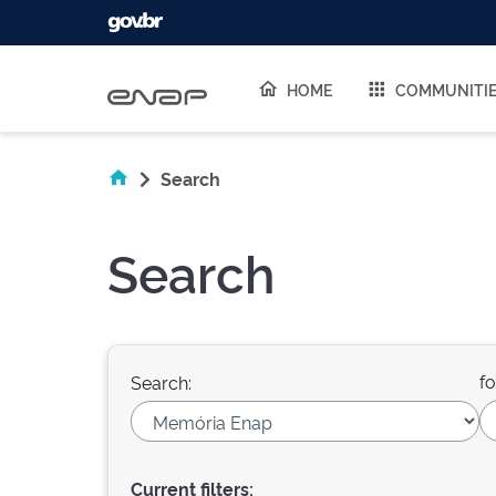
Skip navigation
HOME
COMMUNITI
Search
Search
fo
Search:
Current filters: