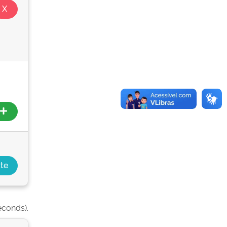
econds).