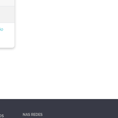
ão
NAS REDES
OS