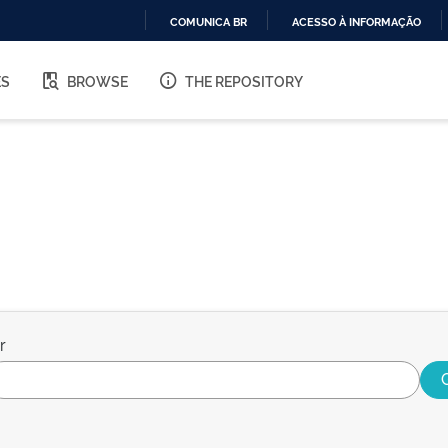
COMUNICA BR
ACESSO À INFORMAÇÃO
IR
PARA
ES
BROWSE
THE REPOSITORY
O
CONTEÚDO
r