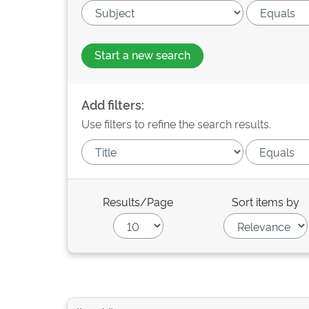
Start a new search
Add filters:
Use filters to refine the search results.
Results/Page
Sort items by