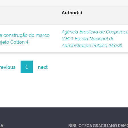
Author(s)
Agência Brasileira de Cooperaç
a construção do marco
(ABC)
;
Escola Nacional de
ojeto Cotton 4
Administração Pública (Brasil)
revious
1
next
LA
BIBLIOTECA GRACILIANO RAM