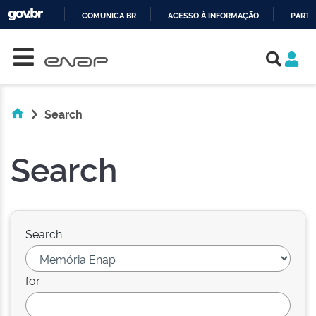
COMUNICA BR
ACESSO À INFORMAÇÃO
PARTI
Skip navigation
IR
PARA
O
CONTEÚDO
Search
Search
Search:
for