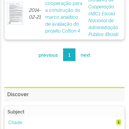
cooperação para
Cooperação
2014-
a construção do
(ABC)
;
Escola
02-21
marco analítico
Nacional de
de avaliação do
Administração
projeto Cotton 4
Pública (Brasil)
previous
1
next
Discover
Subject
Chade
1