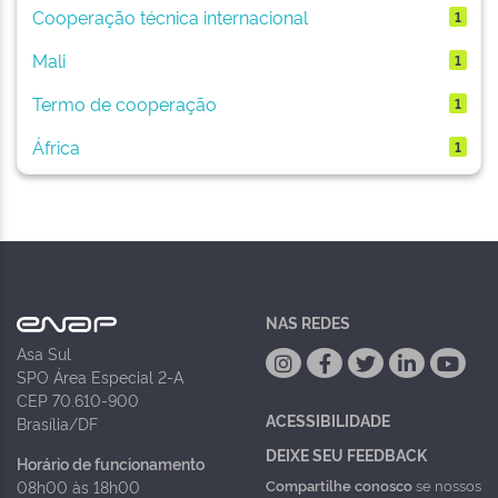
Cooperação técnica internacional
1
Mali
1
Termo de cooperação
1
África
1
NAS REDES
Asa Sul
SPO Área Especial 2-A
CEP 70.610-900
ACESSIBILIDADE
Brasília/DF
DEIXE SEU FEEDBACK
Horário de funcionamento
Compartilhe conosco
se nossos
08h00 às 18h00