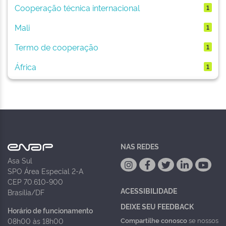
Cooperação técnica internacional
1
Mali
1
Termo de cooperação
1
África
1
NAS REDES
Asa Sul
SPO Área Especial 2-A
CEP 70.610-900
ACESSIBILIDADE
Brasília/DF
DEIXE SEU FEEDBACK
Horário de funcionamento
Compartilhe conosco
se nossos
08h00 às 18h00