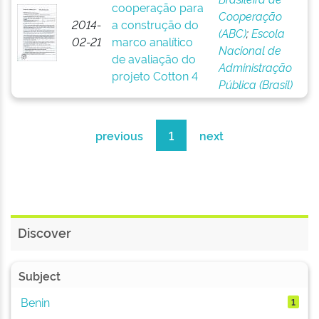
cooperação para
Cooperação
2014-
a construção do
(ABC)
;
Escola
02-21
marco analítico
Nacional de
de avaliação do
Administração
projeto Cotton 4
Pública (Brasil)
previous
1
next
Discover
Subject
Benin
1