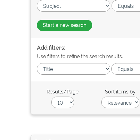
Start a new search
Add filters:
Use filters to refine the search results.
Results/Page
Sort items by