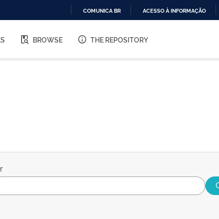
COMUNICA BR
ACESSO À INFORMAÇÃO
IR
PARA
ES
BROWSE
THE REPOSITORY
O
CONTEÚDO
r