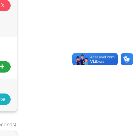
econds).