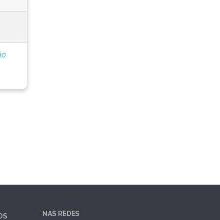
ão
NAS REDES
OS