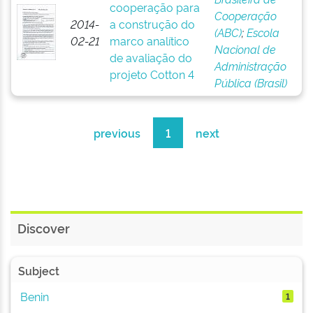
cooperação para
Cooperação
2014-
a construção do
(ABC)
;
Escola
02-21
marco analítico
Nacional de
de avaliação do
Administração
projeto Cotton 4
Pública (Brasil)
previous
1
next
Discover
Subject
Benin
1