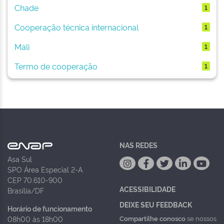
Chade
1
Cooperação técnica internacional
1
Mali
1
Termo de cooperação
1
NAS REDES
Asa Sul
SPO Área Especial 2-A
CEP 70.610-900
ACESSIBILIDADE
Brasília/DF
DEIXE SEU FEEDBACK
Horário de funcionamento
Compartilhe conosco
se nossos
08h00 às 18h00