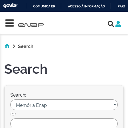
COMUNICA BR
ACESSO À INFORMAÇÃO
PARTI
Skip navigation
IR
PARA
O
CONTEÚDO
Search
Search
Search:
for