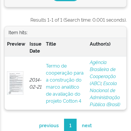
Results 1-1 of 1 (Search time: 0.001 seconds).
Item hits:
Preview
Issue
Title
Author(s)
Date
Agência
Termo de
Brasileira de
cooperação para
Cooperação
2014-
a construção do
(ABC)
;
Escola
02-21
marco analítico
Nacional de
de avaliação do
Administração
projeto Cotton 4
Pública (Brasil)
previous
1
next