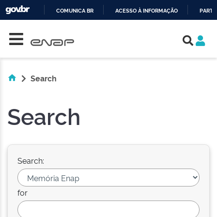
COMUNICA BR
ACESSO À INFORMAÇÃO
PARTI
Skip navigation
IR
PARA
O
CONTEÚDO
Search
Search
Search:
for