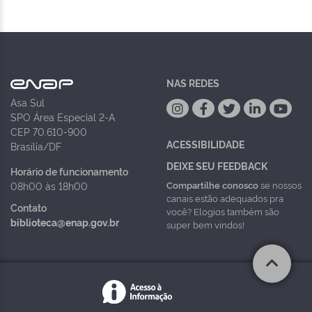
NAS REDES
Asa Sul
SPO Área Especial 2-A
CEP 70.610-900
ACESSIBILIDADE
Brasília/DF
DEIXE SEU FEEDBACK
Horário de funcionamento
Compartilhe conosco
se nossos
08h00 às 18h00
canais estão adequados pra
Contato
você? Elogios também são
biblioteca@enap.gov.br
super bem vindos!