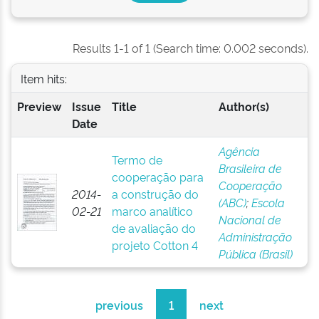
Results 1-1 of 1 (Search time: 0.002 seconds).
Item hits:
Preview
Issue
Title
Author(s)
Date
Agência
Termo de
Brasileira de
cooperação para
Cooperação
2014-
a construção do
(ABC)
;
Escola
02-21
marco analítico
Nacional de
de avaliação do
Administração
projeto Cotton 4
Pública (Brasil)
previous
1
next