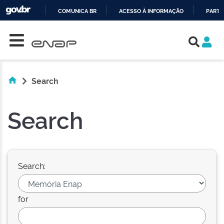
COMUNICA BR
ACESSO À INFORMAÇÃO
PARTI
Skip navigation
IR
PARA
O
CONTEÚDO
Search
Search
Search:
for