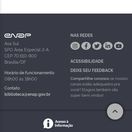
NAS REDES
Asa Sul
SPO Área Especial 2-A
CEP 70.610-900
ACESSIBILIDADE
Brasília/DF
DEIXE SEU FEEDBACK
Horário de funcionamento
Compartilhe conosco
se nossos
08h00 às 18h00
canais estão adequados pra
Contato
você? Elogios também são
biblioteca@enap.gov.br
super bem vindos!