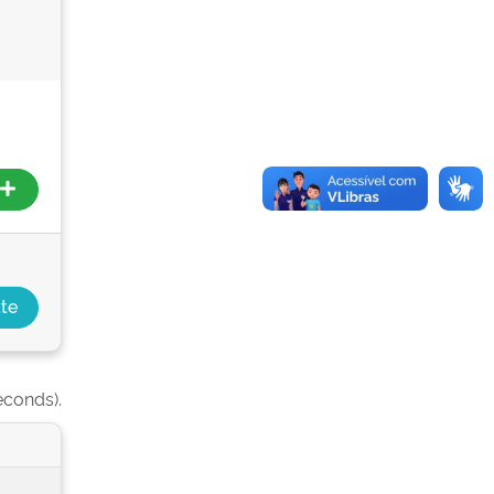
econds).