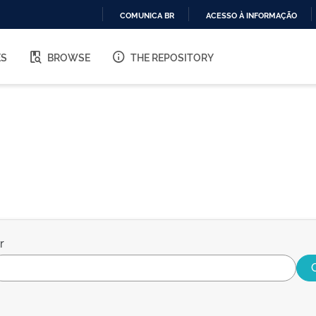
COMUNICA BR
ACESSO À INFORMAÇÃO
IR
PARA
ES
BROWSE
THE REPOSITORY
O
CONTEÚDO
r