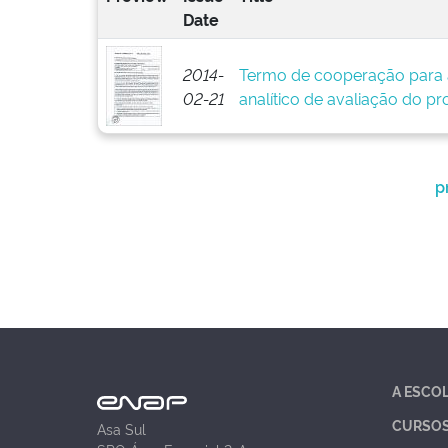
Date
2014-
Termo de cooperação para 
02-21
analítico de avaliação do pr
p
A ESCO
CURSO
Asa Sul