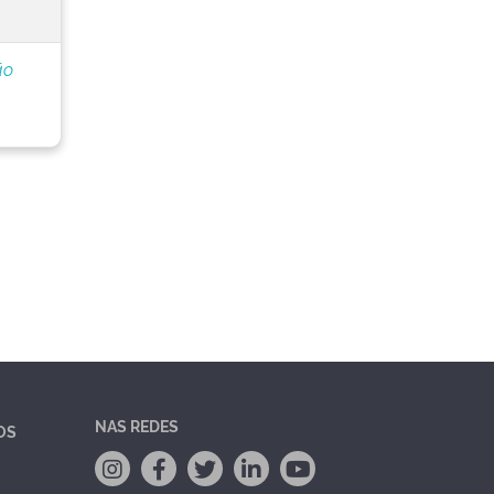
ão
NAS REDES
OS