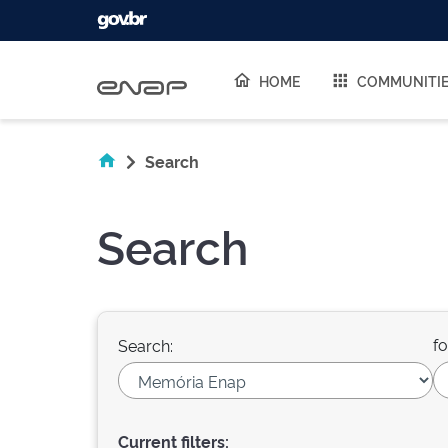
Skip navigation
HOME
COMMUNITI
Search
Search
fo
Search:
Current filters: