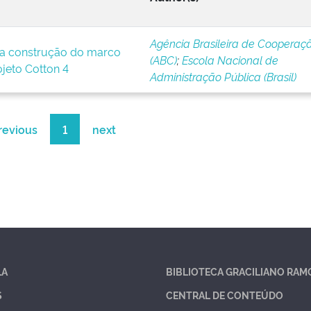
Agência Brasileira de Cooperaç
a construção do marco
(ABC)
;
Escola Nacional de
ojeto Cotton 4
Administração Pública (Brasil)
revious
1
next
LA
BIBLIOTECA GRACILIANO RAM
S
CENTRAL DE CONTEÚDO