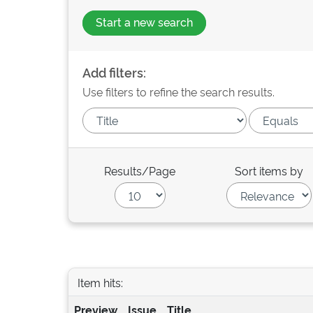
Start a new search
Add filters:
Use filters to refine the search results.
Results/Page
Sort items by
Item hits:
Preview
Issue
Title