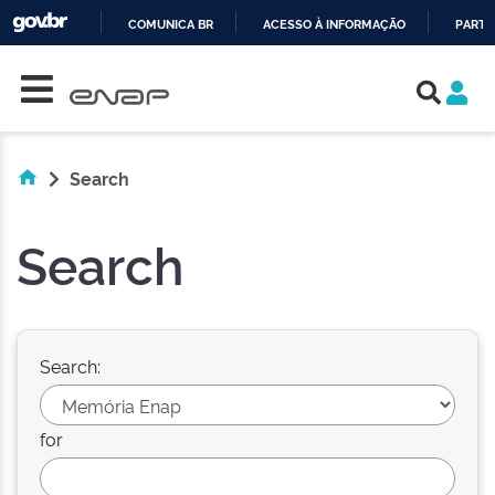
COMUNICA BR
ACESSO À INFORMAÇÃO
PARTI
Skip navigation
IR
PARA
O
CONTEÚDO
Search
Search
Search:
for