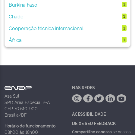
Burkina Faso
1
Chade
1
Cooperação técnica internacional
1
África
1
NAS REDES
Asa Sul
SPO Área Especial 2-A
CEP 70.610-900
ACESSIBILIDADE
Brasília/DF
DEIXE SEU FEEDBACK
Horário de funcionamento
Compartilhe conosco
se nossos
08h00 às 18h00