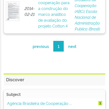
cooperação para
Cooperação
2014-
a construção do
(ABC)
;
Escola
02-21
marco analítico
Nacional de
de avaliação do
Administração
projeto Cotton 4
Pública (Brasil)
previous
1
next
Discover
Subject
Agência Brasileira de Cooperação ...
1