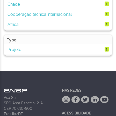
Chade
1
Cooperação técnica internacional
1
África
1
Type
Projeto
1
NAS REDES
Asa Sul
SPO Área Especial 2-A
CEP 70.610-900
ACESSIBILIDADE
Brasília/DF