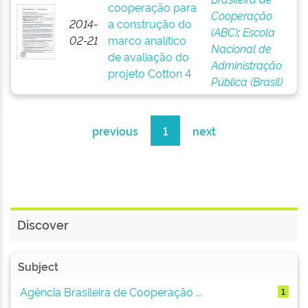
cooperação para
Cooperação
2014-
a construção do
(ABC)
;
Escola
02-21
marco analítico
Nacional de
de avaliação do
Administração
projeto Cotton 4
Pública (Brasil)
previous
1
next
Discover
Subject
Agência Brasileira de Cooperação ...
1