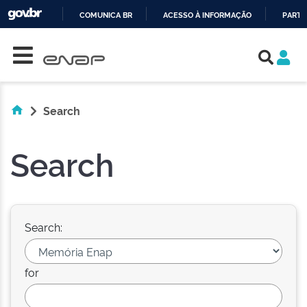
COMUNICA BR
ACESSO À INFORMAÇÃO
PARTI
Skip navigation
IR
PARA
O
CONTEÚDO
Search
Search
Search:
for