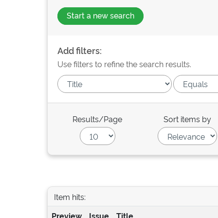
Start a new search
Add filters:
Use filters to refine the search results.
Results/Page
Sort items by
Item hits:
Preview
Issue
Title