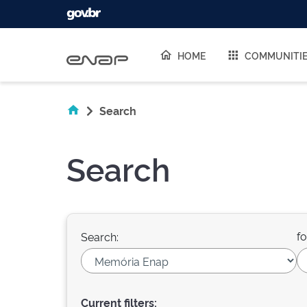
Skip navigation
HOME
COMMUNITI
Search
Search
fo
Search:
Current filters: