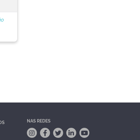
ão
NAS REDES
OS