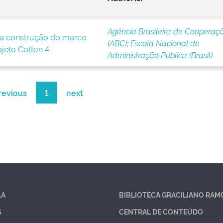
Agência Brasileira de Cooperaç
a construção do marco
(ABC)
;
Escola Nacional de
ojeto Cotton 4
Administração Pública (Brasil)
revious
1
next
LA
BIBLIOTECA GRACILIANO RAM
S
CENTRAL DE CONTEÚDO