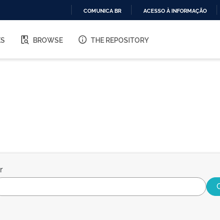
COMUNICA BR
ACESSO À INFORMAÇÃO
IR
PARA
ES
BROWSE
THE REPOSITORY
O
CONTEÚDO
r