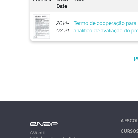
Date
2014-
Termo de cooperação para 
02-21
analítico de avaliação do pr
p
A ESCO
CURSO
Asa Sul