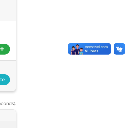
econds).