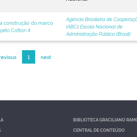
Agência Brasileira de Cooperaç
a construção do marco
(ABC)
;
Escola Nacional de
ojeto Cotton 4
Administração Pública (Brasil)
revious
1
next
LA
BIBLIOTECA GRACILIANO RAM
S
CENTRAL DE CONTEÚDO