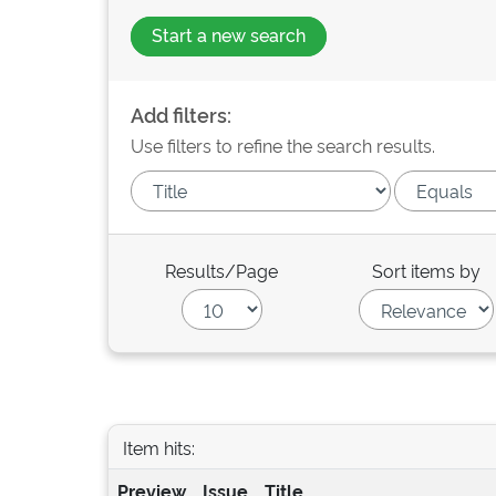
Start a new search
Add filters:
Use filters to refine the search results.
Results/Page
Sort items by
Item hits:
Preview
Issue
Title