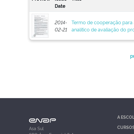
Date
2014-
Termo de cooperação para 
02-21
analítico de avaliação do pr
p
A ESCO
CURSO
Asa Sul