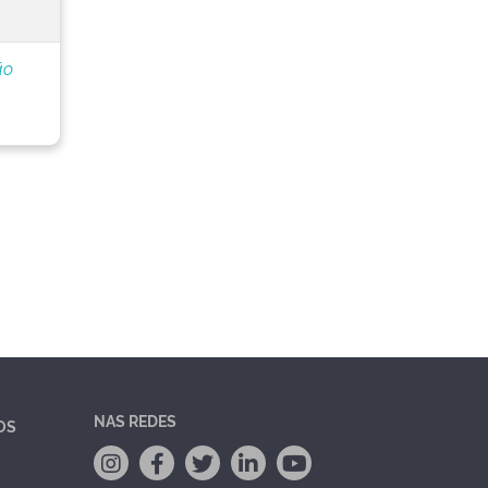
ão
NAS REDES
OS