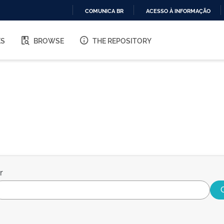
COMUNICA BR
ACESSO À INFORMAÇÃO
IR
PARA
ES
BROWSE
THE REPOSITORY
O
CONTEÚDO
r