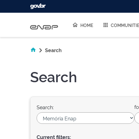
Skip navigation
HOME
COMMUNITI
Search
Search
fo
Search:
Current filters: