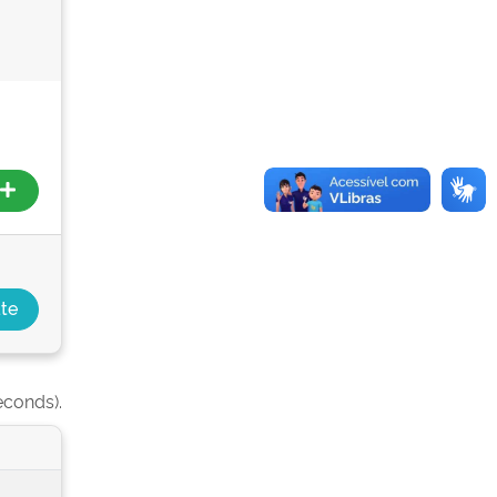
econds).