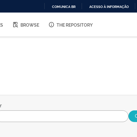
COMUNICA BR
ACESSO À INFORMAÇÃO
IR
PARA
ES
BROWSE
THE REPOSITORY
O
CONTEÚDO
r