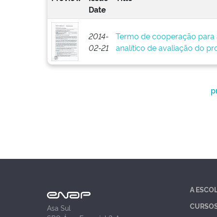
Date
2014-
Termo de cooperação para 
02-21
analítico de avaliação do pr
p
A ESCO
CURSO
Asa Sul