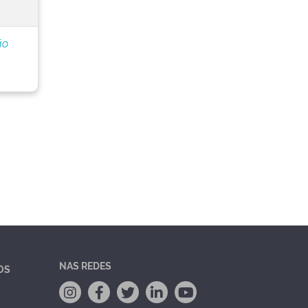
ão
NAS REDES
OS