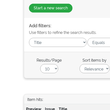
Start a new search
Add filters:
Use filters to refine the search results.
Results/Page
Sort items by
Item hits:
Preview
Issue
Title