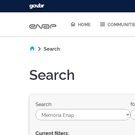
Skip navigation
HOME
COMMUNITI
Search
Search
fo
Search:
Current filters: