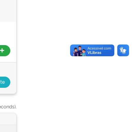
econds).