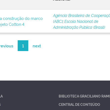
Agência Brasileira de Cooperaç
a construção do marco
(ABC)
;
Escola Nacional de
ojeto Cotton 4
Administração Pública (Brasil)
revious
1
next
LA
BIBLIOTECA GRACILIANO RAM
S
CENTRAL DE CONTEÚDO