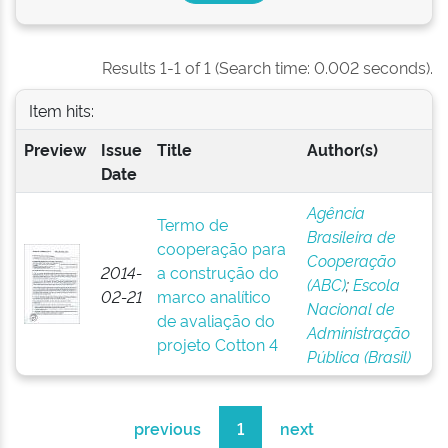
Results 1-1 of 1 (Search time: 0.002 seconds).
Item hits:
Preview
Issue
Title
Author(s)
Date
Agência
Termo de
Brasileira de
cooperação para
Cooperação
2014-
a construção do
(ABC)
;
Escola
02-21
marco analítico
Nacional de
de avaliação do
Administração
projeto Cotton 4
Pública (Brasil)
previous
1
next