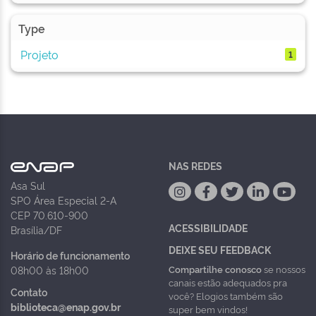
Type
Projeto
1
NAS REDES
Asa Sul
SPO Área Especial 2-A
CEP 70.610-900
ACESSIBILIDADE
Brasília/DF
DEIXE SEU FEEDBACK
Horário de funcionamento
Compartilhe conosco
se nossos
08h00 às 18h00
canais estão adequados pra
Contato
você? Elogios também são
biblioteca@enap.gov.br
super bem vindos!