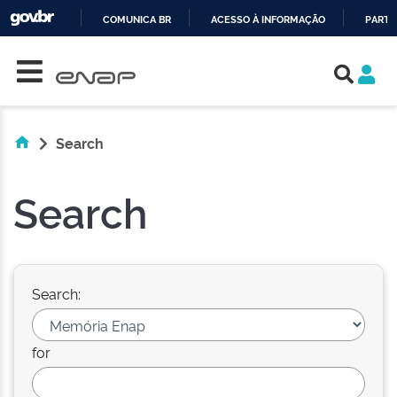
COMUNICA BR
ACESSO À INFORMAÇÃO
PARTI
Skip navigation
IR
PARA
O
CONTEÚDO
Search
Search
Search:
for