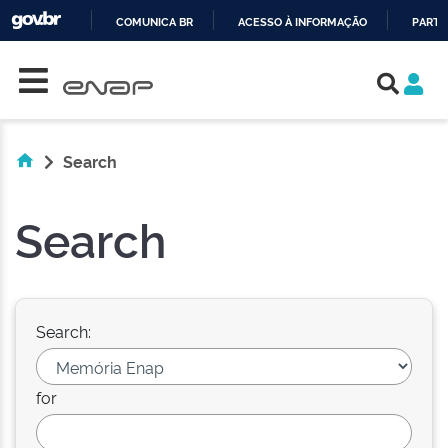
COMUNICA BR
ACESSO À INFORMAÇÃO
PARTI
Skip navigation
IR
PARA
O
CONTEÚDO
Search
Search
Search:
for