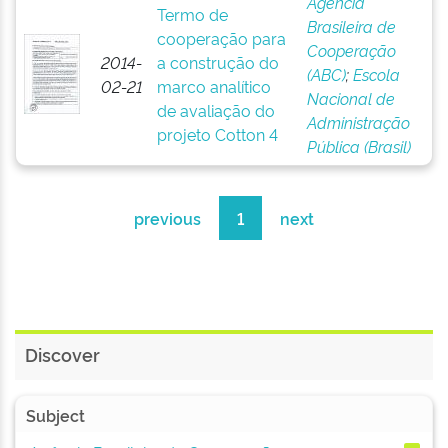
Agência
Termo de
Brasileira de
cooperação para
Cooperação
2014-
a construção do
(ABC)
;
Escola
02-21
marco analítico
Nacional de
de avaliação do
Administração
projeto Cotton 4
Pública (Brasil)
previous
1
next
Discover
Subject