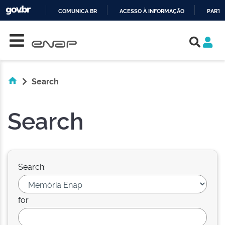
COMUNICA BR
ACESSO À INFORMAÇÃO
PARTI
Skip navigation
IR
PARA
O
CONTEÚDO
Search
Search
Search:
for