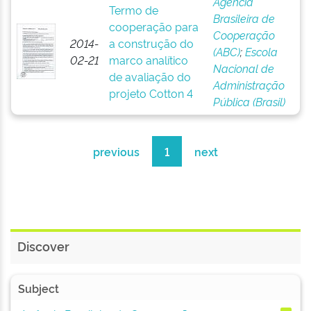
Agência
Termo de
Brasileira de
cooperação para
Cooperação
2014-
a construção do
(ABC)
;
Escola
02-21
marco analítico
Nacional de
de avaliação do
Administração
projeto Cotton 4
Pública (Brasil)
previous
1
next
Discover
Subject