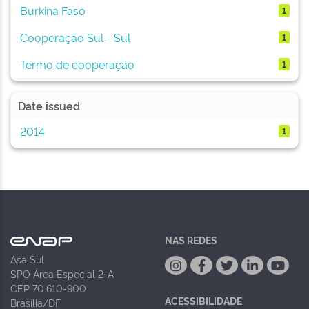
Burkina Faso
1
Cooperação Sul - Sul
1
Termo de cooperação
1
Date issued
2014
1
NAS REDES
Asa Sul
SPO Área Especial 2-A
CEP 70.610-900
ACESSIBILIDADE
Brasília/DF