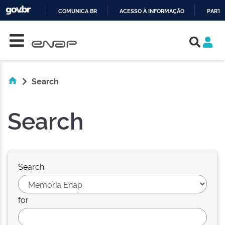
COMUNICA BR
ACESSO À INFORMAÇÃO
PARTI
Skip navigation
IR
PARA
O
CONTEÚDO
Search
Search
Search:
for