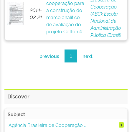
cooperação para
Cooperação
2014-
a construção do
(ABC)
;
Escola
02-21
marco analítico
Nacional de
de avaliação do
Administração
projeto Cotton 4
Pública (Brasil)
previous
1
next
Discover
Subject
Agência Brasileira de Cooperação ...
1