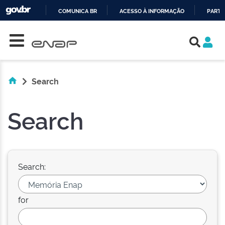
COMUNICA BR
ACESSO À INFORMAÇÃO
PARTI
Skip navigation
IR
PARA
O
CONTEÚDO
Search
Search
Search:
for