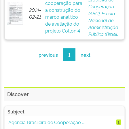
cooperação para
Cooperação
2014-
a construção do
(ABC)
;
Escola
02-21
marco analítico
Nacional de
de avaliação do
Administração
projeto Cotton 4
Pública (Brasil)
previous
1
next
Discover
Subject
Agência Brasileira de Cooperação ...
1