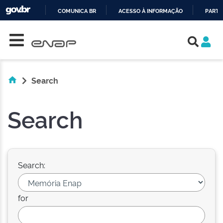
COMUNICA BR
ACESSO À INFORMAÇÃO
PARTI
Skip navigation
IR
PARA
O
CONTEÚDO
Search
Search
Search:
for