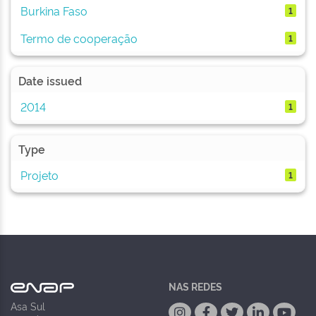
Burkina Faso
1
Termo de cooperação
1
Date issued
2014
1
Type
Projeto
1
NAS REDES
Asa Sul