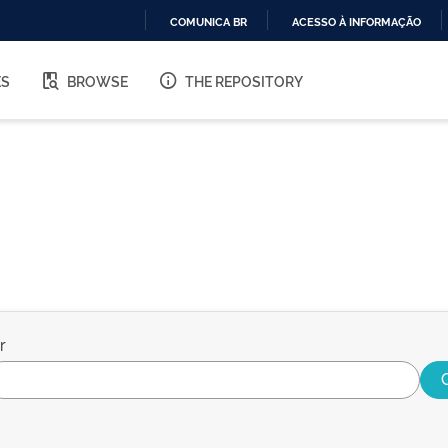
COMUNICA BR
ACESSO À INFORMAÇÃO
IR
PARA
ES
BROWSE
THE REPOSITORY
O
CONTEÚDO
r