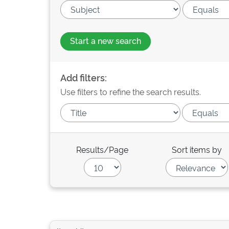
Start a new search
Add filters:
Use filters to refine the search results.
Results/Page
Sort items by