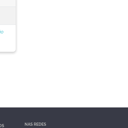
ão
NAS REDES
OS