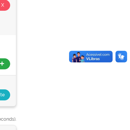
econds).