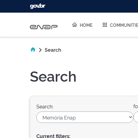
Skip navigation
HOME
COMMUNITI
Search
Search
fo
Search:
Current filters: