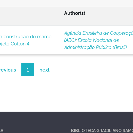
Author(s)
Agência Brasileira de Cooperaç
a construção do marco
(ABC)
;
Escola Nacional de
ojeto Cotton 4
Administração Pública (Brasil)
revious
1
next
LA
BIBLIOTECA GRACILIANO RAM