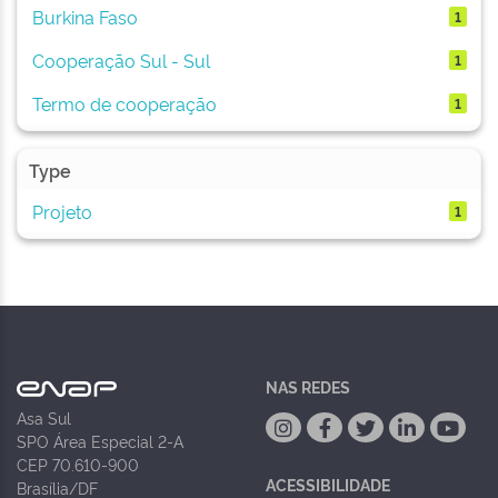
Burkina Faso
1
Cooperação Sul - Sul
1
Termo de cooperação
1
Type
Projeto
1
NAS REDES
Asa Sul
SPO Área Especial 2-A
CEP 70.610-900
ACESSIBILIDADE
Brasília/DF