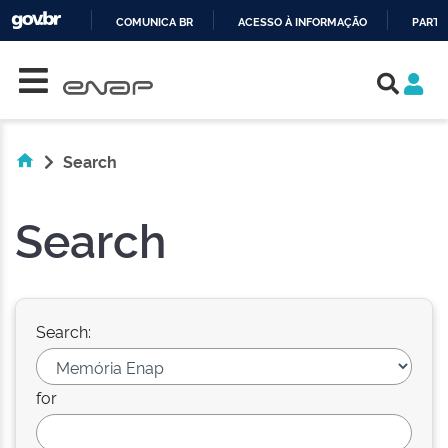
COMUNICA BR
ACESSO À INFORMAÇÃO
PARTI
Skip navigation
IR
PARA
O
CONTEÚDO
Search
Search
Search:
for