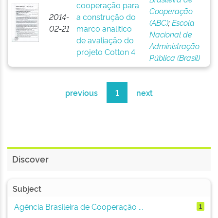
cooperação para
Cooperação
2014-
a construção do
(ABC)
;
Escola
02-21
marco analítico
Nacional de
de avaliação do
Administração
projeto Cotton 4
Pública (Brasil)
previous
1
next
Discover
Subject
Agência Brasileira de Cooperação ...
1