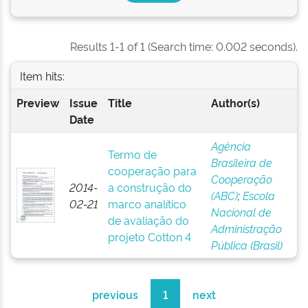
Results 1-1 of 1 (Search time: 0.002 seconds).
Item hits:
Preview
Issue
Title
Author(s)
Date
Agência
Termo de
Brasileira de
cooperação para
Cooperação
2014-
a construção do
(ABC)
;
Escola
02-21
marco analítico
Nacional de
de avaliação do
Administração
projeto Cotton 4
Pública (Brasil)
previous
1
next