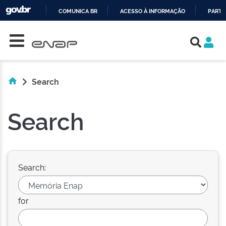
COMUNICA BR
ACESSO À INFORMAÇÃO
PARTI
Skip navigation
IR
PARA
O
CONTEÚDO
Search
Search
Search:
for