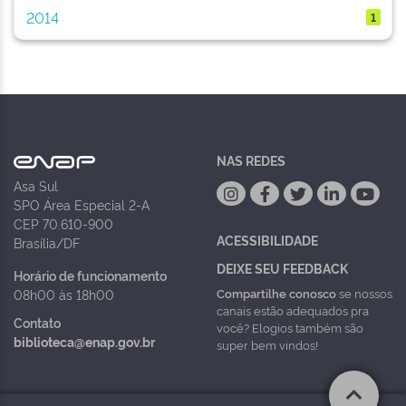
2014
1
NAS REDES
Asa Sul
SPO Área Especial 2-A
CEP 70.610-900
ACESSIBILIDADE
Brasília/DF
DEIXE SEU FEEDBACK
Horário de funcionamento
Compartilhe conosco
se nossos
08h00 às 18h00
canais estão adequados pra
Contato
você? Elogios também são
biblioteca@enap.gov.br
super bem vindos!