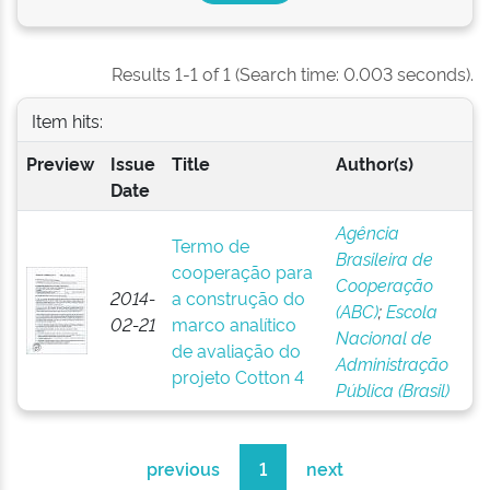
Results 1-1 of 1 (Search time: 0.003 seconds).
Item hits:
Preview
Issue
Title
Author(s)
Date
Agência
Termo de
Brasileira de
cooperação para
Cooperação
2014-
a construção do
(ABC)
;
Escola
02-21
marco analítico
Nacional de
de avaliação do
Administração
projeto Cotton 4
Pública (Brasil)
previous
1
next