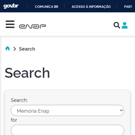
COMUNICA BR
ACESSO À INFORMAÇÃO
PARTI
Skip navigation
IR
PARA
O
CONTEÚDO
Search
Search
Search:
for