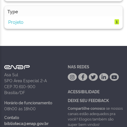
Type
Projeto
1
NAS REDES
Asa Sul
SPO Área Especial 2-A
CEP 70.610-900
ACESSIBILIDADE
Brasília/DF
DEIXE SEU FEEDBACK
Horário de funcionamento
Compartilhe conosco
se nossos
08h00 às 18h00
canais estão adequados pra
Contato
você? Elogios também são
biblioteca@enap.gov.br
super bem vindos!