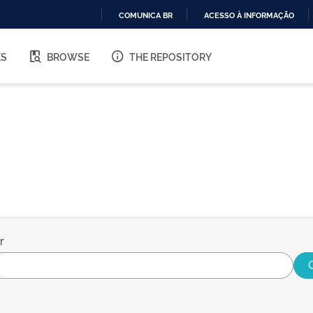
COMUNICA BR
ACESSO À INFORMAÇÃO
IR
PARA
ES
BROWSE
THE REPOSITORY
O
CONTEÚDO
r