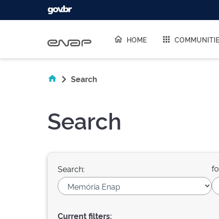
Skip navigation
HOME
COMMUNITI
Search
Search
fo
Search:
Current filters: