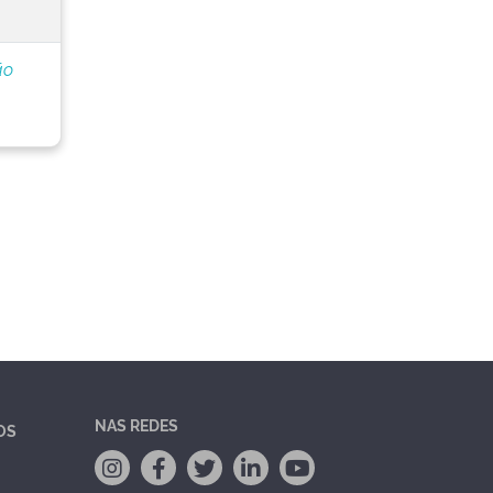
ão
NAS REDES
OS