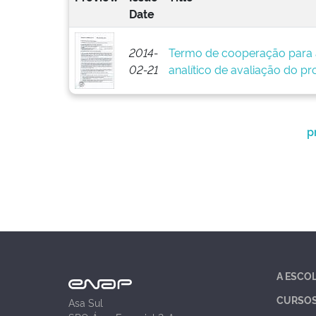
Date
2014-
Termo de cooperação para 
02-21
analítico de avaliação do pr
p
A ESCO
CURSO
Asa Sul