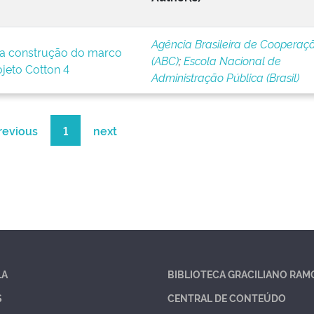
Agência Brasileira de Cooperaç
a construção do marco
(ABC)
;
Escola Nacional de
ojeto Cotton 4
Administração Pública (Brasil)
revious
1
next
LA
BIBLIOTECA GRACILIANO RAM
S
CENTRAL DE CONTEÚDO