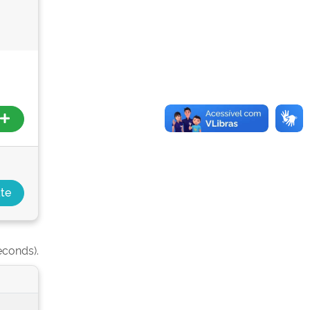
econds).