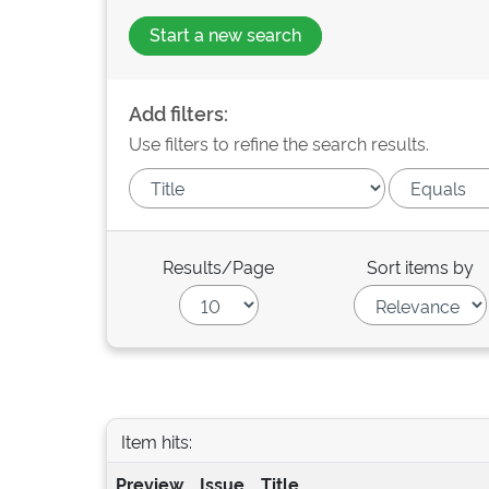
Start a new search
Add filters:
Use filters to refine the search results.
Results/Page
Sort items by
Item hits:
Preview
Issue
Title