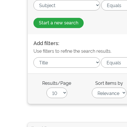
Start a new search
Add filters:
Use filters to refine the search results.
Results/Page
Sort items by