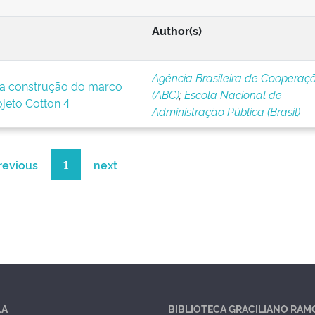
Author(s)
Agência Brasileira de Cooperaç
a construção do marco
(ABC)
;
Escola Nacional de
ojeto Cotton 4
Administração Pública (Brasil)
revious
1
next
LA
BIBLIOTECA GRACILIANO RAM