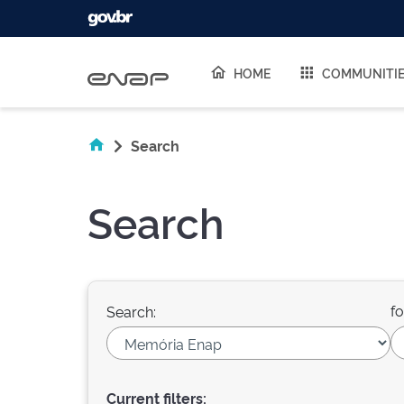
Skip navigation
HOME
COMMUNITI
Search
Search
fo
Search:
Current filters: