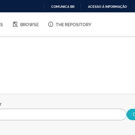
COMUNICA BR
ACESSO À INFORMAÇÃO
IR
PARA
ES
BROWSE
THE REPOSITORY
O
CONTEÚDO
r