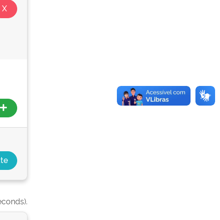
econds).