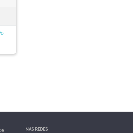
ão
NAS REDES
OS