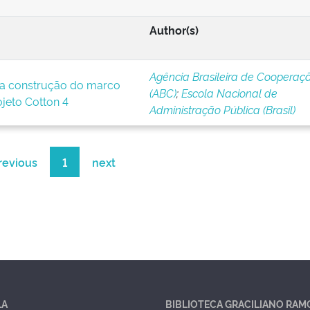
Author(s)
Agência Brasileira de Cooperaç
a construção do marco
(ABC)
;
Escola Nacional de
ojeto Cotton 4
Administração Pública (Brasil)
revious
1
next
LA
BIBLIOTECA GRACILIANO RAM