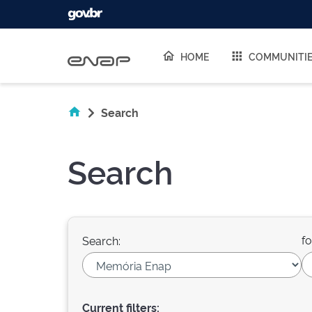
Skip navigation
HOME
COMMUNITI
Search
Search
fo
Search:
Current filters: