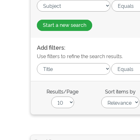
Start a new search
Add filters:
Use filters to refine the search results.
Results/Page
Sort items by