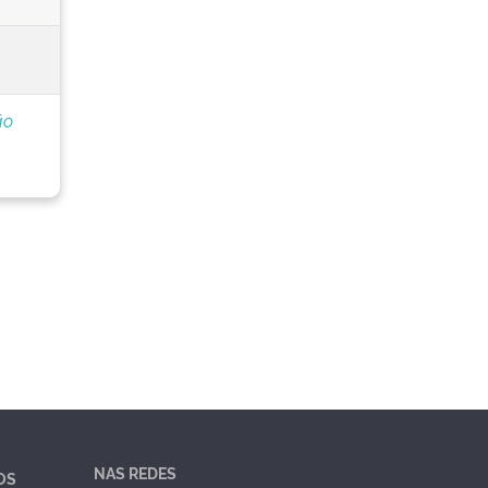
ão
NAS REDES
OS