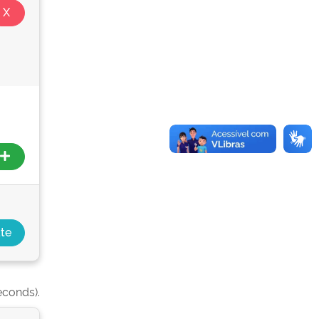
econds).