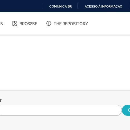
COMUNICA BR
ACESSO À INFORMAÇÃO
IR
PARA
ES
BROWSE
THE REPOSITORY
O
CONTEÚDO
r