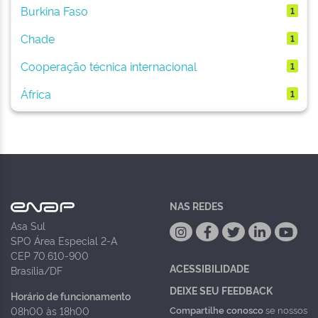
Burkina Faso
1
Chade
1
Cooperação técnica internacional
1
África
1
NAS REDES
Asa Sul
SPO Área Especial 2-A
CEP 70.610-900
ACESSIBILIDADE
Brasília/DF
DEIXE SEU FEEDBACK
Horário de funcionamento
Compartilhe conosco
se nossos
08h00 às 18h00