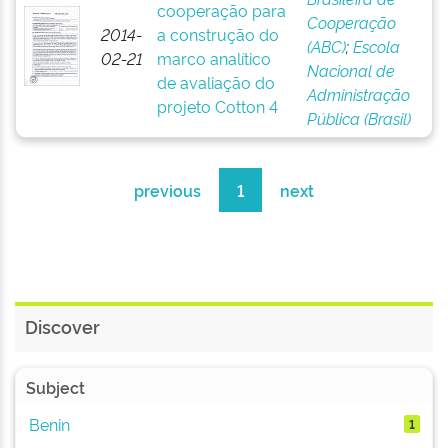
cooperação para
Cooperação
2014-
a construção do
(ABC)
;
Escola
02-21
marco analítico
Nacional de
de avaliação do
Administração
projeto Cotton 4
Pública (Brasil)
previous
1
next
Discover
Subject
Benin
1