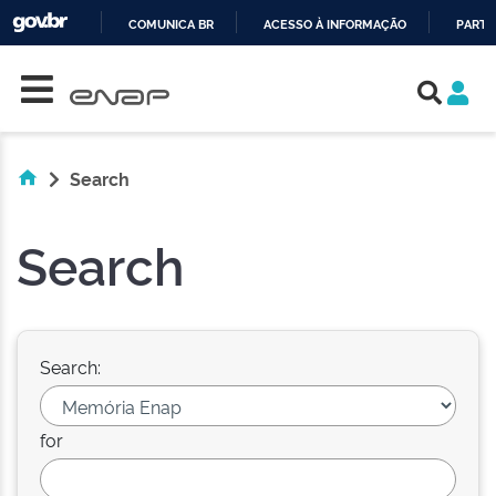
COMUNICA BR
ACESSO À INFORMAÇÃO
PARTI
Skip navigation
IR
PARA
O
CONTEÚDO
Search
Search
Search:
for