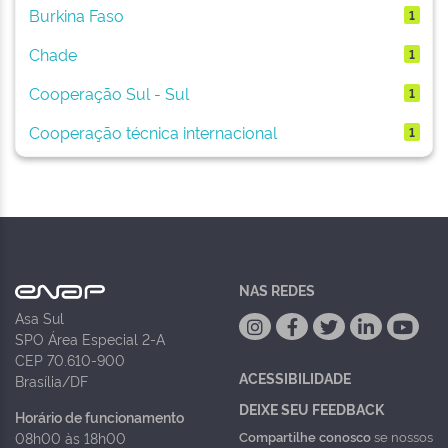
Burkina Faso
1
Chade
1
Cooperação Sul - Sul
1
Cooperação técnica internacional
1
NAS REDES
Asa Sul
SPO Área Especial 2-A
CEP 70.610-900
ACESSIBILIDADE
Brasília/DF
DEIXE SEU FEEDBACK
Horário de funcionamento
Compartilhe conosco
se nossos
08h00 às 18h00