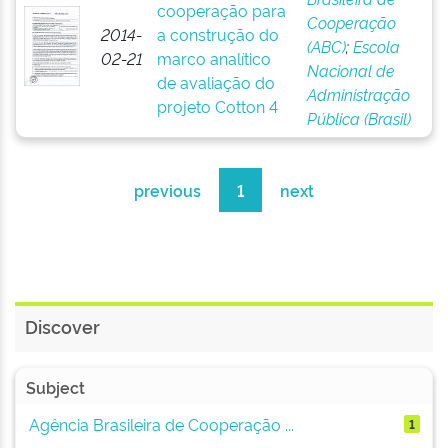
cooperação para
Cooperação
2014-
a construção do
(ABC)
;
Escola
02-21
marco analítico
Nacional de
de avaliação do
Administração
projeto Cotton 4
Pública (Brasil)
previous
1
next
Discover
Subject
Agência Brasileira de Cooperação ...
1