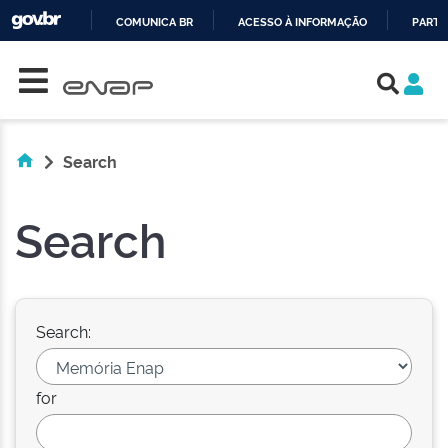
COMUNICA BR
ACESSO À INFORMAÇÃO
PARTI
Skip navigation
IR
PARA
O
CONTEÚDO
Search
Search
Search:
for