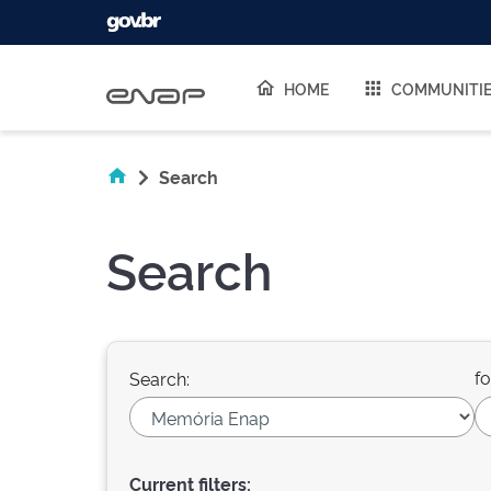
Skip navigation
HOME
COMMUNITI
Search
Search
fo
Search:
Current filters: