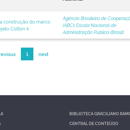
Agência Brasileira de Cooperaç
a construção do marco
(ABC)
;
Escola Nacional de
ojeto Cotton 4
Administração Pública (Brasil)
revious
1
next
LA
BIBLIOTECA GRACILIANO RAM
S
CENTRAL DE CONTEÚDO