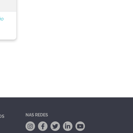
ão
NAS REDES
OS