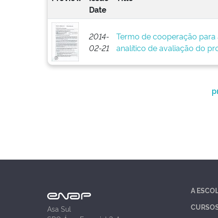
Date
2014-
Termo de cooperação para 
02-21
analítico de avaliação do pr
p
A ESCO
CURSO
Asa Sul