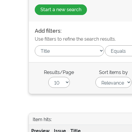
Start a new search
Add filters:
Use filters to refine the search results.
Results/Page
Sort items by
Item hits:
Preview
Issue
Title