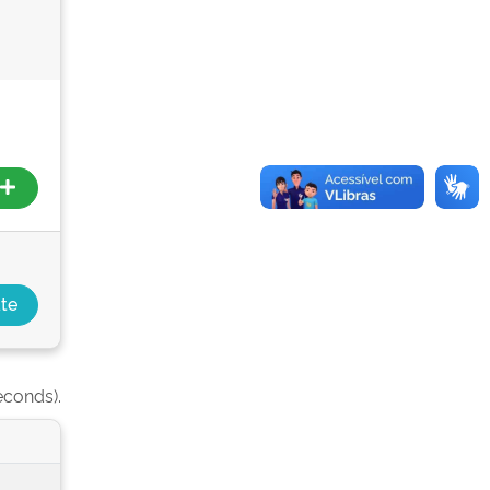
econds).