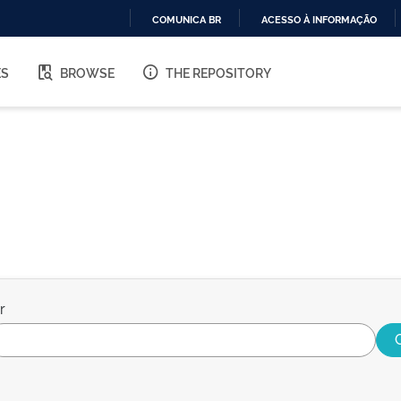
COMUNICA BR
ACESSO À INFORMAÇÃO
IR
PARA
ES
BROWSE
THE REPOSITORY
O
CONTEÚDO
r